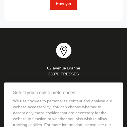
Envoyer
62 avenue Branne
33370 TRESSES
Select your cookie preferences
We use cookies to personalise content and analyse our
website accessability. You can choose whether to
accept only those cookies that are necessary for the
Monday – Friday: 8:00 – 18:00
website to function or whether you also wish to allow
Saturday: 8:00 – 12:00
tracking cookies. For more information, please see our